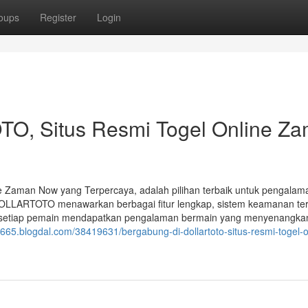
oups
Register
Login
O, Situs Resmi Togel Online Z
 Zaman Now yang Terpercaya, adalah pilihan terbaik untuk pengalam
OLLARTOTO menawarkan berbagai fitur lengkap, sistem keamanan terk
an setiap pemain mendapatkan pengalaman bermain yang menyenangka
46665.blogdal.com/38419631/bergabung-di-dollartoto-situs-resmi-togel-o