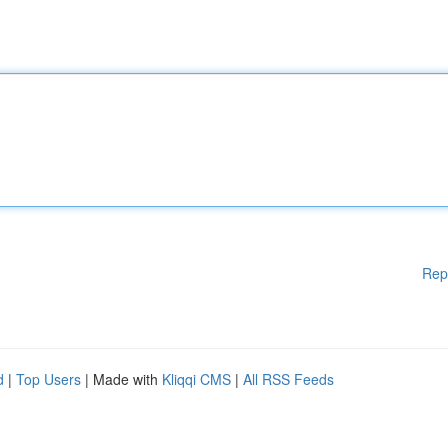
Rep
d
|
Top Users
| Made with
Kliqqi CMS
|
All RSS Feeds