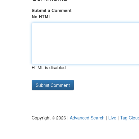
Submit a Comment
No HTML
HTML is disabled
Copyright © 2026 |
Advanced Search
|
Live
|
Tag Clou