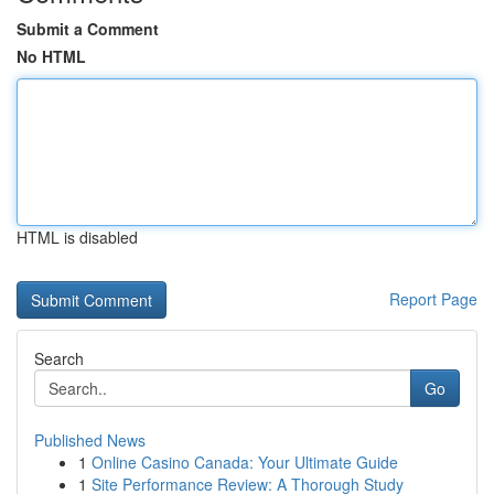
Submit a Comment
No HTML
HTML is disabled
Report Page
Search
Go
Published News
1
Online Casino Canada: Your Ultimate Guide
1
Site Performance Review: A Thorough Study