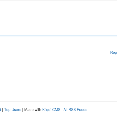
Rep
d
|
Top Users
| Made with
Kliqqi CMS
|
All RSS Feeds