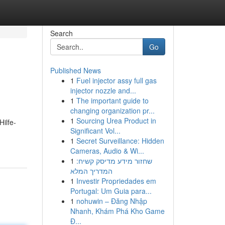
Search
Go
Published News
1
Fuel injector assy full gas
injector nozzle and...
1
The important guide to
changing organization pr...
1
Sourcing Urea Product in
Hilfe-
Significant Vol...
1
Secret Surveillance: Hidden
Cameras, Audio & Wi...
1
שחזור מידע מדיסק קשיח:
המדריך המלא
1
Investir Propriedades em
Portugal: Um Guia para...
1
nohuwin – Đăng Nhập
Nhanh, Khám Phá Kho Game
Đ...