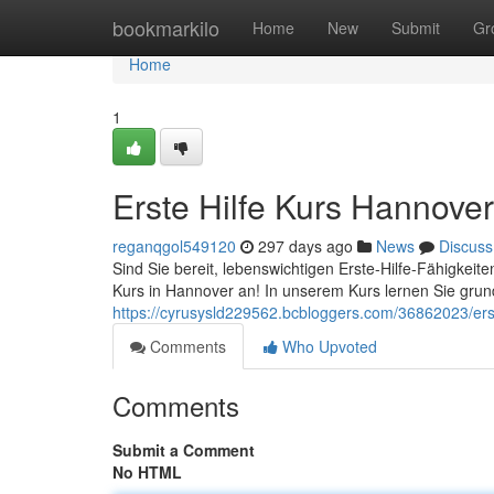
Home
bookmarkilo
Home
New
Submit
Gr
Home
1
Erste Hilfe Kurs Hannover
reganqgol549120
297 days ago
News
Discuss
Sind Sie bereit, lebenswichtigen Erste-Hilfe-Fähigkeite
Kurs in Hannover an! In unserem Kurs lernen Sie gru
https://cyrusysld229562.bcbloggers.com/36862023/erst
Comments
Who Upvoted
Comments
Submit a Comment
No HTML