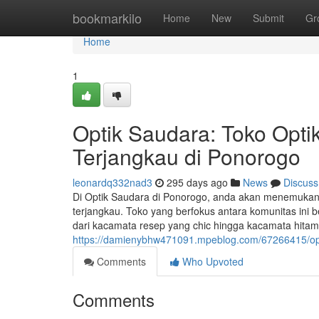
Home
bookmarkilo
Home
New
Submit
Gr
Home
1
Optik Saudara: Toko Opt
Terjangkau di Ponorogo
leonardq332nad3
295 days ago
News
Discuss
Di Optik Saudara di Ponorogo, anda akan menemukan 
terjangkau. Toko yang berfokus antara komunitas ini 
dari kacamata resep yang chic hingga kacamata hitam
https://damienybhw471091.mpeblog.com/67266415/opti
Comments
Who Upvoted
Comments