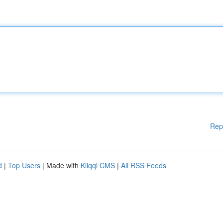
Rep
d
|
Top Users
| Made with
Kliqqi CMS
|
All RSS Feeds