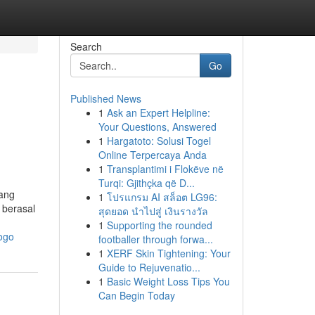
Search
Go
Published News
1
Ask an Expert Helpline:
Your Questions, Answered
1
Hargatoto: Solusi Togel
Online Terpercaya Anda
1
Transplantimi i Flokëve në
Turqi: Gjithçka që D...
yang
1
โปรแกรม AI สล็อต LG96:
 berasal
สุดยอด นำไปสู่ เงินรางวัล
1
Supporting the rounded
ogo
footballer through forwa...
1
XERF Skin Tightening: Your
Guide to Rejuvenatio...
1
Basic Weight Loss Tips You
Can Begin Today