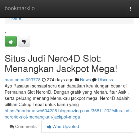
Home
bookmarkilo
Togg
navi
Home
1
Situs Judi Nero4D Slot:
Menangkan Jackpot Mega!
maemqmu093778
274 days ago
News
Discuss
Ayo Rasakan sensasi seru dan dapatkan keuntungan besar di
Permainan Slot Nero4D. Dengan grafik yang Meriah, fitur Asik ,
serta peluang menang Memukau jackpot mega, Nero4D adalah
pilihan Cukup Tepat untuk kamu yang
https://mariametwh604228.blogmazing.com/36811202/situs-judi-
nero4d-slot-menangkan-jackpot-mega
Comments
Who Upvoted