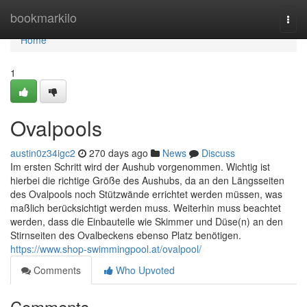
Home
bookmarkilo
Togg
navi
Home
1
Ovalpools
austin0z34igc2
270 days ago
News
Discuss
Im ersten Schritt wird der Aushub vorgenommen. Wichtig ist
hierbei die richtige Größe des Aushubs, da an den Längsseiten
des Ovalpools noch Stützwände errichtet werden müssen, was
maßlich berücksichtigt werden muss. Weiterhin muss beachtet
werden, dass die Einbauteile wie Skimmer und Düse(n) an den
Stirnseiten des Ovalbeckens ebenso Platz benötigen.
https://www.shop-swimmingpool.at/ovalpool/
Comments
Who Upvoted
Comments