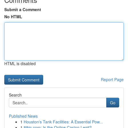
Submit a Comment
No HTML
HTML is disabled
Report Page
Search
Go
Published News
1
Houston's Tank Facilities: A Essential Pow...
1
88m.com: Is the Online Casino Legit?