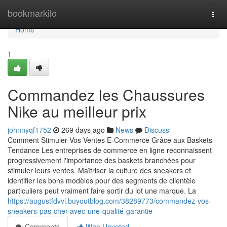
Home
bookmarkilo
Togg
navi
Home
1
Commandez les Chaussures
Nike au meilleur prix
johnnyqf1752
269 days ago
News
Discuss
Comment Stimuler Vos Ventes E-Commerce Grâce aux Baskets
Tendance Les entreprises de commerce en ligne reconnaissent
progressivement l'importance des baskets branchées pour
stimuler leurs ventes. Maîtriser la culture des sneakers et
identifier les bons modèles pour des segments de clientèle
particuliers peut vraiment faire sortir du lot une marque. La
https://augustfdvvl.buyoutblog.com/38289773/commandez-vos-
sneakers-pas-cher-avec-une-qualité-garantie
Comments
Who Upvoted