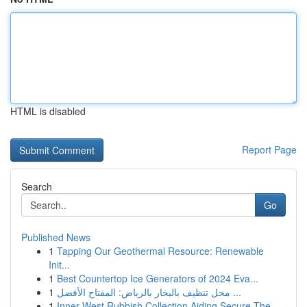
HTML is disabled
Report Page
Search
Go
Published News
1
Tapping Our Geothermal Resource: Renewable
Init...
1
Best Countertop Ice Generators of 2024 Eva...
1
محل تنظيف بالبخار بالرياض: المفتاح الأفضل ...
1
Inner West Rubbish Collection Aiding Secure The...