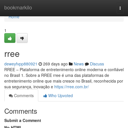
Home
bookmarkilo
Togg
navi
Home
1
rree
deweyfvpp880921
269 days ago
News
Discuss
RREE – Plataforma de entretenimento online moderna e confiável
no Brasil 1. Sobre a RREE rree é uma das plataformas de
entretenimento online que mais cresce no Brasil, reconhecida por
sua segurança, inovação e
https://rree.com.br/
Comments
Who Upvoted
Comments
Submit a Comment
No HTML