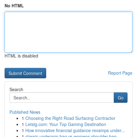
No HTML
HTML is disabled
Report Page
Search
Go
Published News
1
Choosing the Right Road Surfacing Contractor
1
Letstg.com: Your Top Gaming Destination
1
How innovative financial guidance revamps under...
1
classic underarm bag vs womens shoulder bag