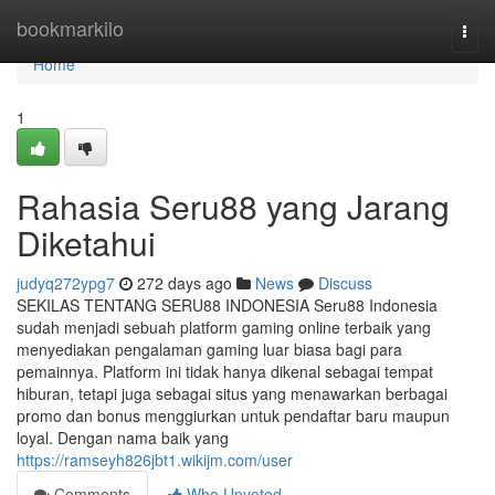
Home
bookmarkilo
Togg
navi
Home
1
Rahasia Seru88 yang Jarang
Diketahui
judyq272ypg7
272 days ago
News
Discuss
SEKILAS TENTANG SERU88 INDONESIA Seru88 Indonesia
sudah menjadi sebuah platform gaming online terbaik yang
menyediakan pengalaman gaming luar biasa bagi para
pemainnya. Platform ini tidak hanya dikenal sebagai tempat
hiburan, tetapi juga sebagai situs yang menawarkan berbagai
promo dan bonus menggiurkan untuk pendaftar baru maupun
loyal. Dengan nama baik yang
https://ramseyh826jbt1.wikijm.com/user
Comments
Who Upvoted