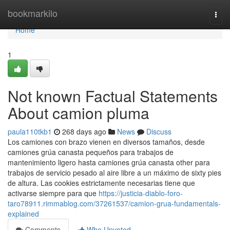
Home
bookmarkilo
Togg
navi
Home
1
Not known Factual Statements
About camion pluma
paula110tkb1
268 days ago
News
Discuss
Los camiones con brazo vienen en diversos tamaños, desde
camiones grúa canasta pequeños para trabajos de
mantenimiento ligero hasta camiones grúa canasta other para
trabajos de servicio pesado al aire libre a un máximo de sixty pies
de altura. Las cookies estrictamente necesarias tiene que
activarse siempre para que
https://justicia-diablo-foro-
taro78911.rimmablog.com/37261537/camion-grua-fundamentals-
explained
Comments
Who Upvoted