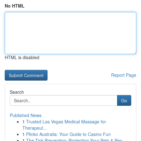
No HTML
HTML is disabled
Report Page
Search
Go
Published News
1
Trusted Las Vegas Medical Massage for
Therapeut...
1
Plinko Australia: Your Guide to Casino Fun
1
The Tick Prevention: Protecting Your Pets & Peo...