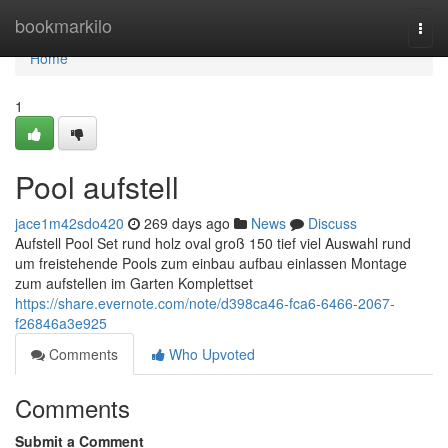
Home
bookmarkilo
Togg
navi
Home
1
Pool aufstell
jace1m42sdo420
269 days ago
News
Discuss
Aufstell Pool Set rund holz oval groß 150 tief viel Auswahl rund
um freistehende Pools zum einbau aufbau einlassen Montage
zum aufstellen im Garten Komplettset
https://share.evernote.com/note/d398ca46-fca6-6466-2067-
f26846a3e925
Comments
Who Upvoted
Comments
Submit a Comment