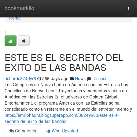
Home
bookmarkilo
Togg
navi
Home
1
ESTE ES EL SECRETO DEL
EXITO DE LAS BANDAS
richardc874dyr6
266 days ago
News
Discuss
Los Cómplices de Nuevo León en América con las Estrellas Los
Cómplices de Nuevo León: Trayectorias y momentos virales en
América con las Estrellas En el universo de Golden Global
Entertainment, el programa América con las Estrellas se ha
consolidado como un referente en el mundo del entretenimiento y
https://emiliohaqht.blogsuperapp.com/38249260/este-es-el-
secreto-del-exito-de-las-bandas
Comments
Who Upvoted