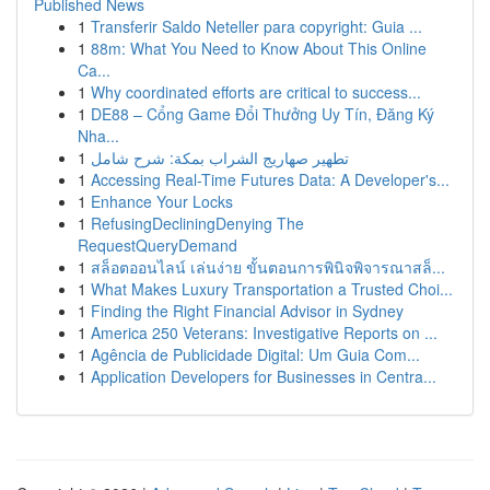
Published News
1
Transferir Saldo Neteller para copyright: Guia ...
1
88m: What You Need to Know About This Online
Ca...
1
Why coordinated efforts are critical to success...
1
DE88 – Cổng Game Đổi Thưởng Uy Tín, Đăng Ký
Nha...
1
تطهير صهاريج الشراب بمكة: شرح شامل
1
Accessing Real-Time Futures Data: A Developer's...
1
Enhance Your Locks
1
RefusingDecliningDenying The
RequestQueryDemand
1
สล็อตออนไลน์ เล่นง่าย ขั้นตอนการพินิจพิจารณาสล็...
1
What Makes Luxury Transportation a Trusted Choi...
1
Finding the Right Financial Advisor in Sydney
1
America 250 Veterans: Investigative Reports on ...
1
Agência de Publicidade Digital: Um Guia Com...
1
Application Developers for Businesses in Centra...