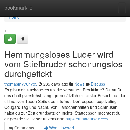
Home
bookmarkilo
Togg
navi
Home
1
Hemmungsloses Luder wird
vom Stiefbruder schonungslos
durchgefickt
thomasm776hyo5
265 days ago
News
Discuss
Es gibt nichts schöneres als die versauten Erotikfilme? Damit Du
das richtig verstehst, langt grundsätzlich ein erster Besuch auf der
ultimativen Tuben Seite des Internet. Dort poppen captivating
Cougars Tag und Nacht. Von Händchenhalten und Schmusen
hältst du zur Zeit grundsätzlich nichts. Stattdessen möchtest du
dir gerade viel lieber unzensierte
https://amateursex.xxx/
Comments
Who Upvoted