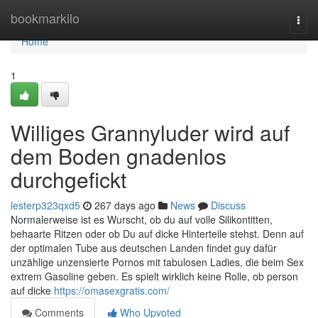
Home
bookmarkilo
Togg
navi
Home
1
Williges Grannyluder wird auf
dem Boden gnadenlos
durchgefickt
lesterp323qxd5
267 days ago
News
Discuss
Normalerweise ist es Wurscht, ob du auf volle Silikontitten,
behaarte Ritzen oder ob Du auf dicke Hinterteile stehst. Denn auf
der optimalen Tube aus deutschen Landen findet guy dafür
unzählige unzensierte Pornos mit tabulosen Ladies, die beim Sex
extrem Gasoline geben. Es spielt wirklich keine Rolle, ob person
auf dicke
https://omasexgratis.com/
Comments
Who Upvoted