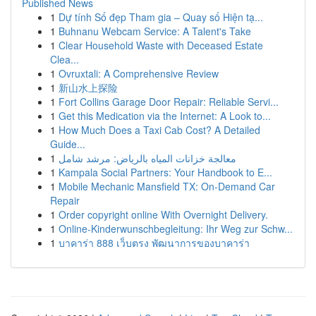
Published News
1
Dự tính Số đẹp Tham gia – Quay số Hiện tạ...
1
Buhnanu Webcam Service: A Talent's Take
1
Clear Household Waste with Deceased Estate
Clea...
1
Ovruxtali: A Comprehensive Review
1
新山水上探险
1
Fort Collins Garage Door Repair: Reliable Servi...
1
Get this Medication via the Internet: A Look to...
1
How Much Does a Taxi Cab Cost? A Detailed
Guide...
1
معالجة خزانات المياه بالرياض: مرشد شامل
1
Kampala Social Partners: Your Handbook to E...
1
Mobile Mechanic Mansfield TX: On-Demand Car
Repair
1
Order copyright online With Overnight Delivery.
1
Online-Kinderwunschbegleitung: Ihr Weg zur Schw...
1
บาคาร่า 888 เว็บตรง พัฒนาการของบาคาร่า