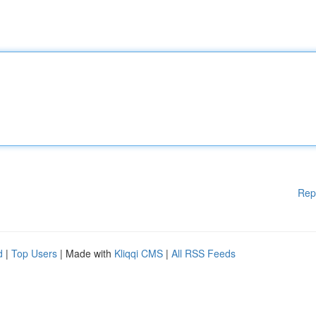
Rep
d
|
Top Users
| Made with
Kliqqi CMS
|
All RSS Feeds