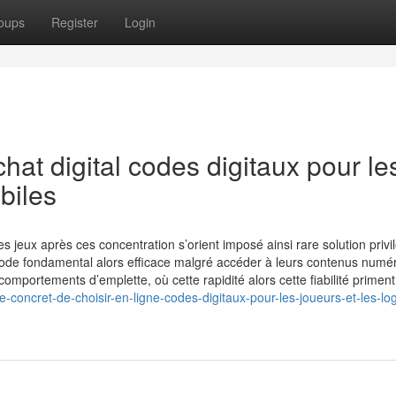
oups
Register
Login
chat digital codes digitaux pour le
biles
 jeux après ces concentration s’orient imposé ainsi rare solution privi
ode fondamental alors efficace malgré accéder à leurs contenus numé
comportements d’emplette, où cette rapidité alors cette fiabilité priment
concret-de-choisir-en-ligne-codes-digitaux-pour-les-joueurs-et-les-logi