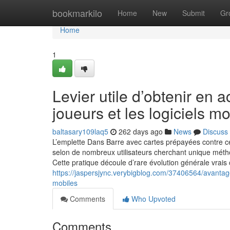
Home
bookmarkilo
Home
New
Submit
Gr
Home
1
Levier utile d’obtenir en a
joueurs et les logiciels mo
baltasary109laq5
262 days ago
News
Discuss
L’emplette Dans Barre avec cartes prépayées contre ces
selon de nombreux utilisateurs cherchant unique méth
Cette pratique découle d’rare évolution générale vrais 
https://jaspersjync.verybigblog.com/37406564/avantage-
mobiles
Comments
Who Upvoted
Comments