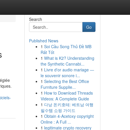
Search
Go
Published News
1
Soi Cầu Song Thủ Đề MB
s
Rất Tốt
1
What is K2? Understanding
the Synthetic Cannabi...
1
Livre d'or audio mariage —
le souvenir sonore i...
légiée
1
Selecting the Best Office
riques.
Furniture Supplie...
1
How to Download Threads
ciels-
Videos: A Complete Guide
1
다낭 돈키호테: 베트남 여행
필수템 쇼핑 가이드
1
Obtain 4-Acetoxy copyright
Online : A Full ...
1
legitimate crypto recovery