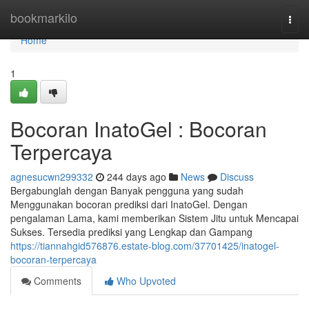
Home
bookmarkilo
Togg
navi
Home
1
Bocoran InatoGel : Bocoran
Terpercaya
agnesucwn299332
244 days ago
News
Discuss
Bergabunglah dengan Banyak pengguna yang sudah
Menggunakan bocoran prediksi dari InatoGel. Dengan
pengalaman Lama, kami memberikan Sistem Jitu untuk Mencapai
Sukses. Tersedia prediksi yang Lengkap dan Gampang
https://tiannahgid576876.estate-blog.com/37701425/inatogel-
bocoran-terpercaya
Comments
Who Upvoted