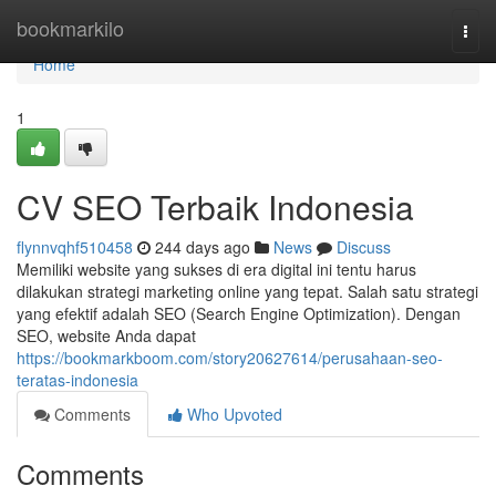
Home
bookmarkilo
Togg
navi
Home
1
CV SEO Terbaik Indonesia
flynnvqhf510458
244 days ago
News
Discuss
Memiliki website yang sukses di era digital ini tentu harus
dilakukan strategi marketing online yang tepat. Salah satu strategi
yang efektif adalah SEO (Search Engine Optimization). Dengan
SEO, website Anda dapat
https://bookmarkboom.com/story20627614/perusahaan-seo-
teratas-indonesia
Comments
Who Upvoted
Comments