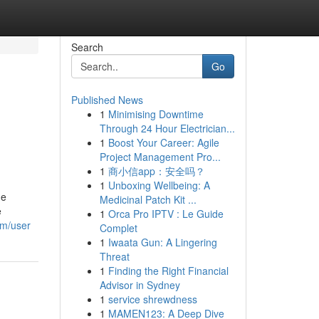
Search
Go
Published News
1
Minimising Downtime
Through 24 Hour Electrician...
1
Boost Your Career: Agile
Project Management Pro...
1
商小信app：安全吗？
1
Unboxing Wellbeing: A
 e
Medicinal Patch Kit ...
e
1
Orca Pro IPTV : Le Guide
om/user
Complet
1
Iwaata Gun: A Lingering
Threat
1
Finding the Right Financial
Advisor in Sydney
1
service shrewdness
1
MAMEN123: A Deep Dive