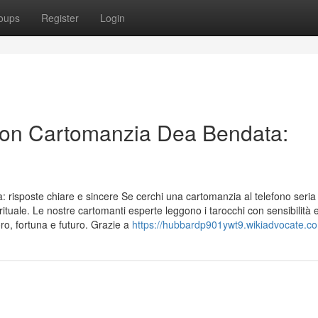
oups
Register
Login
 con Cartomanzia Dea Bendata:
risposte chiare e sincere Se cerchi una cartomanzia al telefono seria
ituale. Le nostre cartomanti esperte leggono i tarocchi con sensibilità 
ro, fortuna e futuro. Grazie a
https://hubbardp901ywt9.wikiadvocate.c