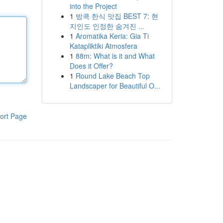
into the Project
1
방콕 한식 맛집 BEST 7: 현
지인도 인정한 숨겨진 ...
1
Aromatika Keria: Gia Ti
Katapliktiki Atmosfera
1
88m: What is it and What
Does it Offer?
1
Round Lake Beach Top
Landscaper for Beautiful O...
ort Page