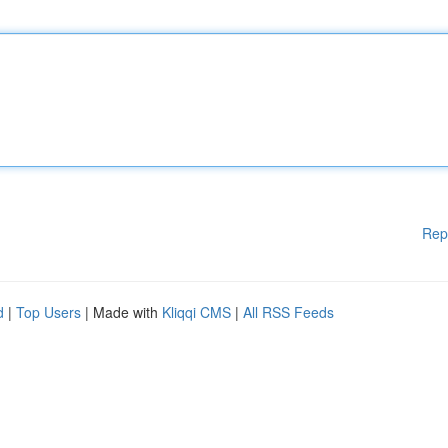
Rep
d
|
Top Users
| Made with
Kliqqi CMS
|
All RSS Feeds