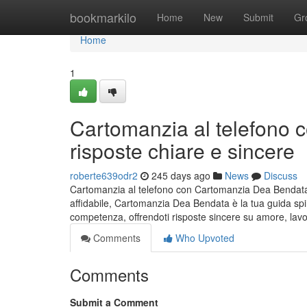
Home
bookmarkilo
Home
New
Submit
Gr
Home
1
Cartomanzia al telefono
risposte chiare e sincere
roberte639odr2
245 days ago
News
Discuss
Cartomanzia al telefono con Cartomanzia Dea Bendata: 
affidabile, Cartomanzia Dea Bendata è la tua guida spir
competenza, offrendoti risposte sincere su amore, lavo
Comments
Who Upvoted
Comments
Submit a Comment