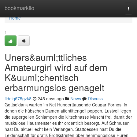
Home
bookmarkilo
Togg
navi
Home
1
Uners&auml;ttliches
Amateurgirl wird auf dem
K&uuml;chentisch
erbarmungslos genagelt
fidelq675gzk8
245 days ago
News
Discuss
Gottseidank warten im Net Hunderttausende Cougar Pornos, in
denen die hübschen Damen affentittengeil poppen. Lustvoll legen
die supergeilen Schlampen die klitschnasse Muschi frei, damit der
muskulöse Hausmeister es ihr ordentlich besorgt. Auf Schmusen
hast Du aktuell echt kein Verlangen. Stattdessen hast Du die
Leidenschaft für gratis Erotikstreifen über hemmungslose Huren