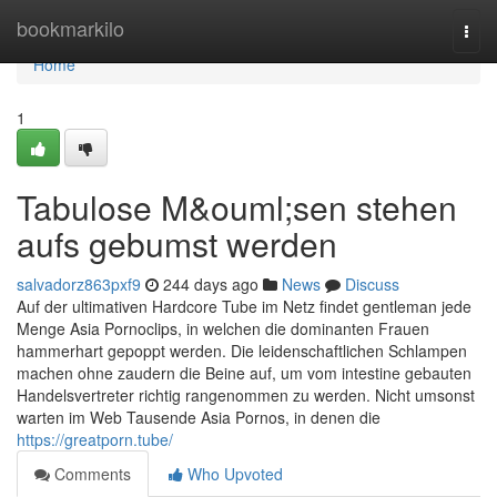
Home
bookmarkilo
Togg
navi
Home
1
Tabulose M&ouml;sen stehen
aufs gebumst werden
salvadorz863pxf9
244 days ago
News
Discuss
Auf der ultimativen Hardcore Tube im Netz findet gentleman jede
Menge Asia Pornoclips, in welchen die dominanten Frauen
hammerhart gepoppt werden. Die leidenschaftlichen Schlampen
machen ohne zaudern die Beine auf, um vom intestine gebauten
Handelsvertreter richtig rangenommen zu werden. Nicht umsonst
warten im Web Tausende Asia Pornos, in denen die
https://greatporn.tube/
Comments
Who Upvoted