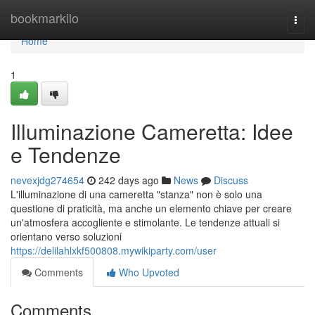
Home
bookmarkilo
Togg
navi
Home
1
Illuminazione Cameretta: Idee
e Tendenze
nevexjdg274654
242 days ago
News
Discuss
L'illuminazione di una cameretta "stanza" non è solo una
questione di praticità, ma anche un elemento chiave per creare
un'atmosfera accogliente e stimolante. Le tendenze attuali si
orientano verso soluzioni
https://delilahlxkf500808.mywikiparty.com/user
Comments
Who Upvoted
Comments