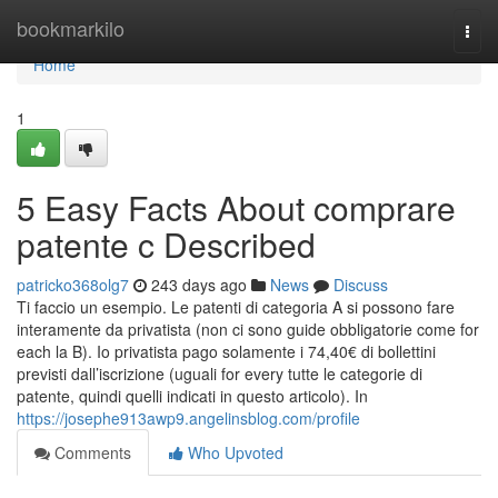
Home
bookmarkilo
Togg
navi
Home
1
5 Easy Facts About comprare
patente c Described
patricko368olg7
243 days ago
News
Discuss
Ti faccio un esempio. Le patenti di categoria A si possono fare
interamente da privatista (non ci sono guide obbligatorie come for
each la B). Io privatista pago solamente i 74,40€ di bollettini
previsti dall’iscrizione (uguali for every tutte le categorie di
patente, quindi quelli indicati in questo articolo). In
https://josephe913awp9.angelinsblog.com/profile
Comments
Who Upvoted