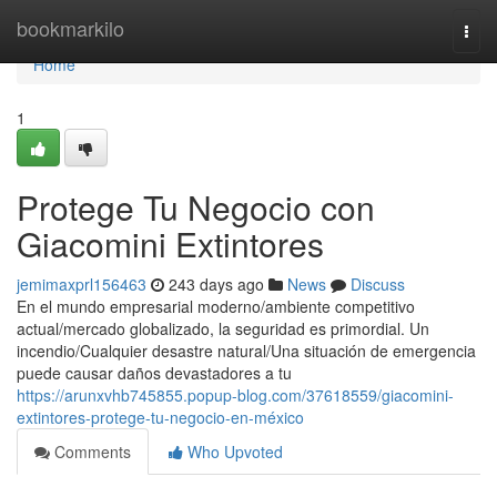
Home
bookmarkilo
Togg
navi
Home
1
Protege Tu Negocio con
Giacomini Extintores
jemimaxprl156463
243 days ago
News
Discuss
En el mundo empresarial moderno/ambiente competitivo
actual/mercado globalizado, la seguridad es primordial. Un
incendio/Cualquier desastre natural/Una situación de emergencia
puede causar daños devastadores a tu
https://arunxvhb745855.popup-blog.com/37618559/giacomini-
extintores-protege-tu-negocio-en-méxico
Comments
Who Upvoted