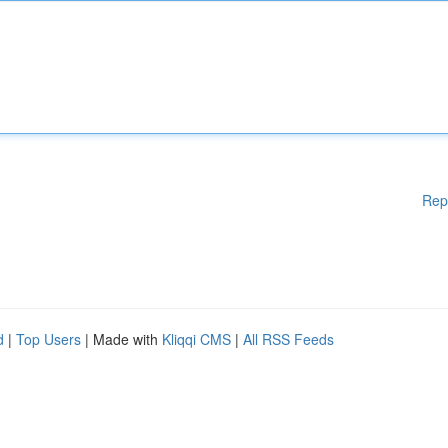
Rep
d
|
Top Users
| Made with
Kliqqi CMS
|
All RSS Feeds