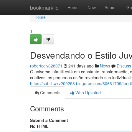
Home
bookmarkilo
Home
New
Submit
Gr
Home
1
Desvendando o Estilo Juv
robertccjy628071
241 days ago
News
Discuss
O universo infantil está em constante transformação, e
criativos, os pequenos estão revelando sua individual
https://sahilhwxv209253.blogerus.com/60661709/tendên
Comments
Who Upvoted
Comments
Submit a Comment
No HTML