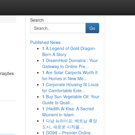
Search
Go
Published News
1
A Legend of Gold Dragon-
Born A Story
1
DreamHost Domains : Your
Gateway to Online Pre...
1
Are Solar Carports Worth It
criações
for Homes in New Me...
1
Corporate Housing St Louis
for Comfortable Exte...
1
Buy Sun Vegetable Oil: Your
Guide to Quali...
1
{Hadith Al Kisa: A Sacred
Moment in Islam
1
다낭 뉴라이프: 베트남 휴양
도시, 새로운 시작을 ...
1
GO99 – Premier Online