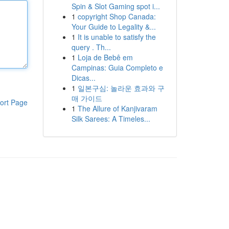
Spin & Slot Gaming spot i...
1
copyright Shop Canada:
Your Guide to Legality &...
1
It is unable to satisfy the
query . Th...
1
Loja de Bebê em
Campinas: Guia Completo e
Dicas...
1
일본구심: 놀라운 효과와 구
매 가이드
ort Page
1
The Allure of Kanjivaram
Silk Sarees: A Timeles...