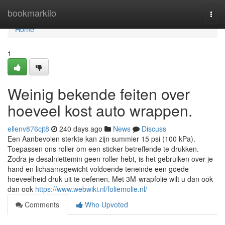
Home
bookmarkilo
Togg
navi
Home
1
Weinig bekende feiten over
hoeveel kost auto wrappen.
ellenv876cjt8
240 days ago
News
Discuss
Een Aanbevolen sterkte kan zijn summier 15 psi (100 kPa).
Toepassen ons roller om een sticker betreffende te drukken.
Zodra je desalniettemin geen roller hebt, is het gebruiken over je
hand en lichaamsgewicht voldoende teneinde een goede
hoeveelheid druk uit te oefenen. Met 3M-wrapfolie wilt u dan ook
dan ook
https://www.webwiki.nl/foliemolie.nl/
Comments
Who Upvoted