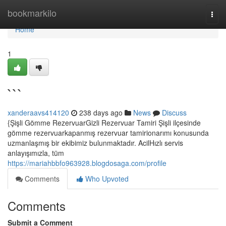
Home
bookmarkilo
Togg
navi
Home
1
```
xanderaavs414120
238 days ago
News
Discuss
{Şişli Gömme RezervuarGizli Rezervuar Tamiri Şişli ilçesinde
gömme rezervuarkapanmış rezervuar tamirionarımı konusunda
uzmanlaşmış bir ekibimiz bulunmaktadır. AcilHızlı servis
anlayışımızla, tüm
https://mariahbbfo963928.blogdosaga.com/profile
Comments
Who Upvoted
Comments
Submit a Comment