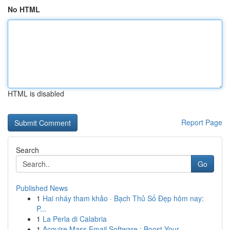
No HTML
HTML is disabled
Report Page
Search
Go
Published News
1
Hai nháy tham khảo · Bạch Thủ Số Đẹp hôm nay:
P...
1
La Perla di Calabria
1
Acquire Mass Email Software : Boost Your ...