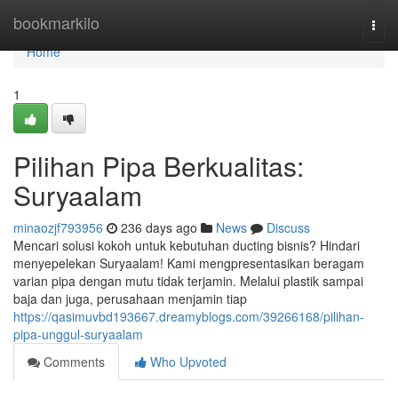
Home
bookmarkilo
Togg
navi
Home
1
Pilihan Pipa Berkualitas:
Suryaalam
minaozjf793956
236 days ago
News
Discuss
Mencari solusi kokoh untuk kebutuhan ducting bisnis? Hindari
menyepelekan Suryaalam! Kami mengpresentasikan beragam
varian pipa dengan mutu tidak terjamin. Melalui plastik sampai
baja dan juga, perusahaan menjamin tiap
https://qasimuvbd193667.dreamyblogs.com/39266168/pilihan-
pipa-unggul-suryaalam
Comments
Who Upvoted