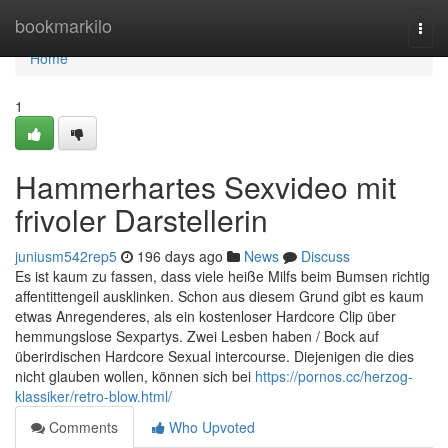
Home
bookmarkilo
Togg
navi
Home
1
Hammerhartes Sexvideo mit
frivoler Darstellerin
juniusm542rep5
196 days ago
News
Discuss
Es ist kaum zu fassen, dass viele heiße Milfs beim Bumsen richtig
affentittengeil ausklinken. Schon aus diesem Grund gibt es kaum
etwas Anregenderes, als ein kostenloser Hardcore Clip über
hemmungslose Sexpartys. Zwei Lesben haben / Bock auf
überirdischen Hardcore Sexual intercourse. Diejenigen die dies
nicht glauben wollen, können sich bei
https://pornos.cc/herzog-
klassiker/retro-blow.html/
Comments
Who Upvoted