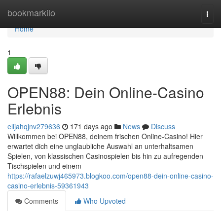
Home
bookmarkilo
Togg
navi
Home
1
OPEN88: Dein Online-Casino
Erlebnis
elijahqjnv279636
171 days ago
News
Discuss
Willkommen bei OPEN88, deinem frischen Online-Casino! Hier
erwartet dich eine unglaubliche Auswahl an unterhaltsamen
Spielen, von klassischen Casinospielen bis hin zu aufregenden
Tischspielen und einem
https://rafaelzuwj465973.blogkoo.com/open88-dein-online-casino-
casino-erlebnis-59361943
Comments
Who Upvoted