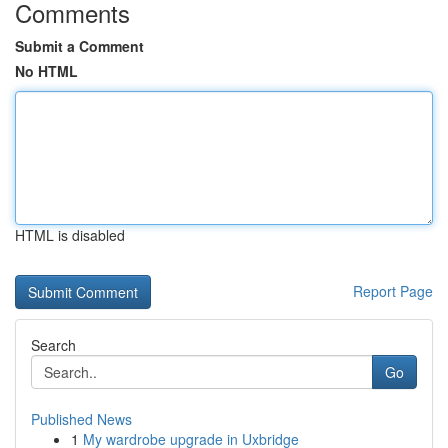
Comments
Submit a Comment
No HTML
HTML is disabled
Report Page
Search
Go
Published News
1
My wardrobe upgrade in Uxbridge