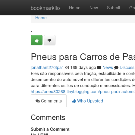
Home
bookmarkilo
Home
New
Submit
Gr
Home
1
Pneus para Carros de Pa
jonathant270tpa1
169 days ago
News
Discuss
Eles são responsáveis pela tração, estabilidade e con
desempenho do automóvel em diferentes condições de
para diferentes estilos de condução e necessidades. 
https://pneu30268.tinyblogging.com/pneu-para-auto
Comments
Who Upvoted
Comments
Submit a Comment