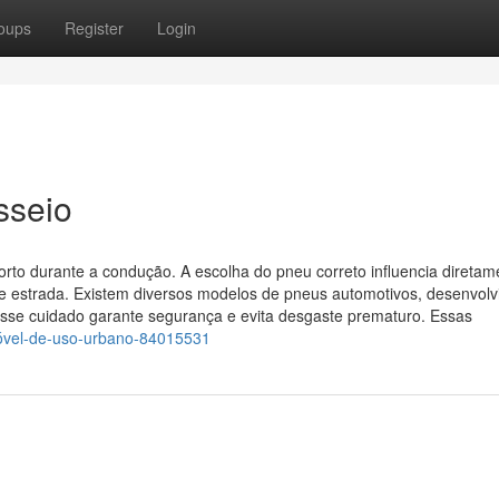
oups
Register
Login
sseio
forto durante a condução. A escolha do pneu correto influencia diretam
 estrada. Existem diversos modelos de pneus automotivos, desenvolv
Esse cuidado garante segurança e evita desgaste prematuro. Essas
móvel-de-uso-urbano-84015531