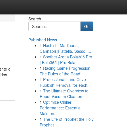
Search
Go
Published News
1
Hashish, Marijuana,
Cannabis|Piattella, Sasso, ...
1
Spotbet Arena Bola365 Pro
| Bola365 | Pro Bola...
1
Racing Game Progression:
ente o
The Rules of the Road
idos
1
Professional Lane Cove
Rubbish Removal for each...
1
The Ultimate Overview to
Robot Vacuum Cleaners
1
Optimize Chiller
Performance: Essential
Mainten...
1
The Life of Prophet the Holy
Prophet