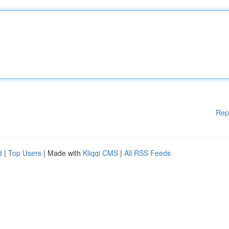
Rep
d
|
Top Users
| Made with
Kliqqi CMS
|
All RSS Feeds