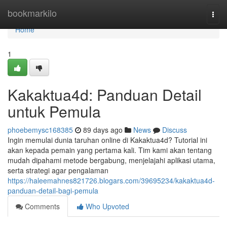
Home
bookmarkilo
Togg
navi
Home
1
Kakaktua4d: Panduan Detail
untuk Pemula
phoebemysc168385
89 days ago
News
Discuss
Ingin memulai dunia taruhan online di Kakaktua4d? Tutorial ini
akan kepada pemain yang pertama kali. Tim kami akan tentang
mudah dipahami metode bergabung, menjelajahi aplikasi utama,
serta strategi agar pengalaman
https://haleemahnes821726.blogars.com/39695234/kakaktua4d-
panduan-detail-bagi-pemula
Comments
Who Upvoted