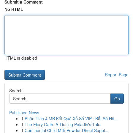
Submit a Comment
No HTML
HTML is disabled
Report Page
Search
Go
Published News
1
Phân Tích 4 MB Kết Quả Xổ Số VIP : Bắt Số Hô...
1
The Fiery Oath: A Tiefling Paladin's Tale
1
Continental Child Milk Powder Direct Suppl...