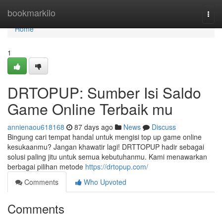
Home
bookmarkilo
Togg
navi
Home
1
DRTOPUP: Sumber Isi Saldo
Game Online Terbaik mu
annienaou618168
87 days ago
News
Discuss
Bingung cari tempat handal untuk mengisi top up game online
kesukaanmu? Jangan khawatir lagi! DRTTOPUP hadir sebagai
solusi paling jitu untuk semua kebutuhanmu. Kami menawarkan
berbagai pilihan metode
https://drtopup.com/
Comments
Who Upvoted
Comments