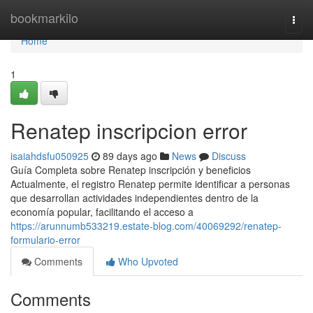
Home
bookmarkilo
Togg
navi
Home
1
Renatep inscripcion error
isaiahdsfu050925
89 days ago
News
Discuss
Guía Completa sobre Renatep inscripción y beneficios
Actualmente, el registro Renatep permite identificar a personas
que desarrollan actividades independientes dentro de la
economía popular, facilitando el acceso a
https://arunnumb533219.estate-blog.com/40069292/renatep-
formulario-error
Comments
Who Upvoted
Comments