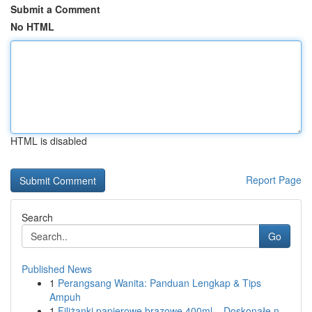
Submit a Comment
No HTML
HTML is disabled
Report Page
Search
Go
Published News
1
Perangsang Wanita: Panduan Lengkap & Tips
Ampuh
1
Filiżanki papierowe brązowe 400ml – Doskonałe n...