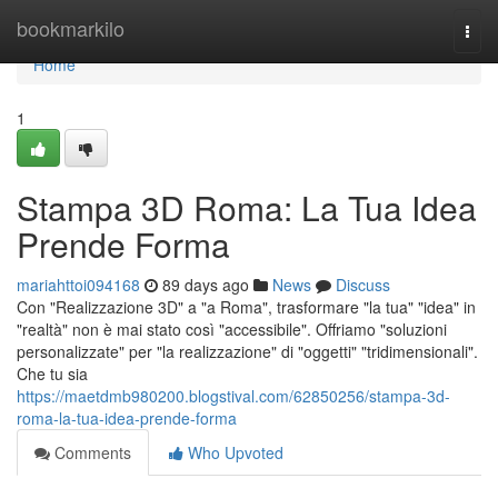
Home
bookmarkilo
Togg
navi
Home
1
Stampa 3D Roma: La Tua Idea
Prende Forma
mariahttoi094168
89 days ago
News
Discuss
Con "Realizzazione 3D" a "a Roma", trasformare "la tua" "idea" in
"realtà" non è mai stato così "accessibile". Offriamo "soluzioni
personalizzate" per "la realizzazione" di "oggetti" "tridimensionali".
Che tu sia
https://maetdmb980200.blogstival.com/62850256/stampa-3d-
roma-la-tua-idea-prende-forma
Comments
Who Upvoted