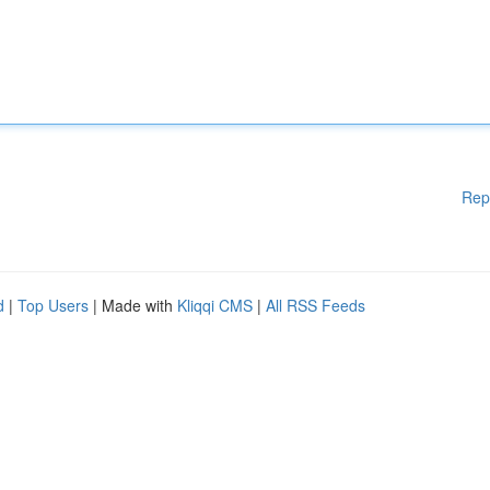
Rep
d
|
Top Users
| Made with
Kliqqi CMS
|
All RSS Feeds