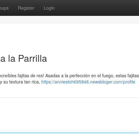
oups
Register
Login
 la Parrilla
ncreíbles fajitas de res! Asadas a la perfección en el fuego, estas fajita
y su textura tan rica,
https://annieeloh695848.newsbloger.com/profile