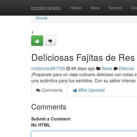
Home
bookmarkilo
Home
New
Submit
Gr
Home
1
Deliciosas Fajitas de Res a
mollynzoc287705
88 days ago
News
Discuss
¡Preparate para un viaje culinario delicioso con estas i
una auténtica para tus sentidos. Con su sabor intenso 
Comments
Who Upvoted
Comments
Submit a Comment
No HTML