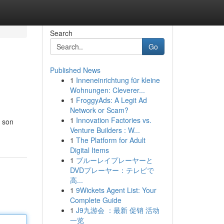
Search
Go
Published News
1
Inneneinrichtung für kleine
Wohnungen: Cleverer...
1
FroggyAds: A Legit Ad
Network or Scam?
1
Innovation Factories vs.
s son
Venture Builders : W...
1
The Platform for Adult
Digital Items
1
ブルーレイプレーヤーと
DVDプレーヤー：テレビで
高...
1
9Wickets Agent List: Your
Complete Guide
1
J9九游会 ：最新 促销 活动
一览