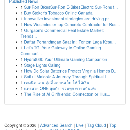
Published News
1
Sur-Ron BikesSur-Ron E-BikesElectric Sur-Rons f...
1
Buy Stoker's Tobacco Online Canada
1
Innovative investment strategies are driving pr...
1
New Westminster top Concrete Contractor for Res...
1
Gurgaon's Commercial Real Estate Market:
Trends...
1
Daftar Pertandingan Saat Ini: Tonton Laga Kesu...
1
Let's TG: Your Gateway to Online Gaming
Communi...
1
Hydra888: Your Ultimate Gaming Companion
1
Stage Lights Calling
1
How Do Solar Batteries Protect Virginia Homes D...
1
Saif ul Malook: A Journey Through Spiritual L...
1
เทคนิค เล่น ตู้สล็อต บนเว็บ ให้ ได้เงิน
1
แทงมวย ONE สุดปัง! รวมทุก ความบันเทิง
1
The Rise of AI Girlfriends: Connection or Illus...
Copyright © 2026 |
Advanced Search
|
Live
|
Tag Cloud
|
Top