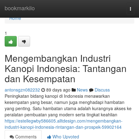
Home
bookmarkilo
Togg
navi
Home
1
Mengembangkan Industri
Kanopi Indonesia: Tantangan
dan Kesempatan
antonsgzn082232
89 days ago
News
Discuss
Peningkatan bidang kanopi di Indonesia menawarkan
kesempatan yang besar, namun juga menghadapi hambatan
yang penting. Satu hambatan utama adalah kurangnya akses ke
peralatan pembuatan yang modern serta tingkat keahlian
https://estellegwby586605.alltdesign.com/mengembangkan-
industri-kanopi-indonesia-rintangan-dan-prospek-59902164
Comments
Who Upvoted