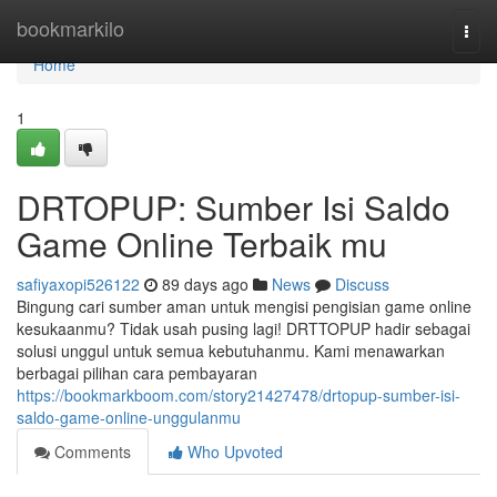
Home
bookmarkilo
Togg
navi
Home
1
DRTOPUP: Sumber Isi Saldo
Game Online Terbaik mu
safiyaxopi526122
89 days ago
News
Discuss
Bingung cari sumber aman untuk mengisi pengisian game online
kesukaanmu? Tidak usah pusing lagi! DRTTOPUP hadir sebagai
solusi unggul untuk semua kebutuhanmu. Kami menawarkan
berbagai pilihan cara pembayaran
https://bookmarkboom.com/story21427478/drtopup-sumber-isi-
saldo-game-online-unggulanmu
Comments
Who Upvoted