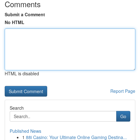
Comments
Submit a Comment
No HTML
HTML is disabled
Report Page
Search
Go
Published News
1
88i Casino: Your Ultimate Online Gaming Destina...