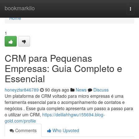
Home
bookmarkilo
Togg
navi
Home
1
CRM para Pequenas
Empresas: Guia Completo e
Essencial
honeyztsr846789
90 days ago
News
Discuss
Um plataforma de CRM voltado para micro empresas é uma
ferramenta essencial para o acompanhamento de contatos e
negócios . Esse guia completo apresenta um passo a passo para
o utilizar um CRM,
https://delilahhgwu155694.blog-
gold.com/profile
Comments
Who Upvoted