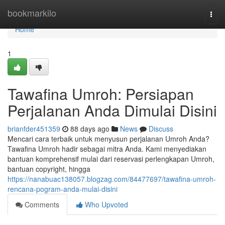
Home
bookmarkilo
Togg
navi
Home
1
Tawafina Umroh: Persiapan
Perjalanan Anda Dimulai Disini
brianfder451359
88 days ago
News
Discuss
Mencari cara terbaik untuk menyusun perjalanan Umroh Anda?
Tawafina Umroh hadir sebagai mitra Anda. Kami menyediakan
bantuan komprehensif mulai dari reservasi perlengkapan Umroh,
bantuan copyright, hingga
https://nanabuac138057.blogzag.com/84477697/tawafina-umroh-
rencana-pogram-anda-mulai-disini
Comments
Who Upvoted