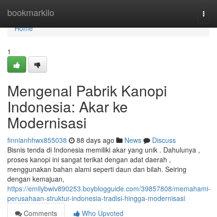
Home
bookmarkilo
Togg
navi
Home
1
Mengenal Pabrik Kanopi
Indonesia: Akar ke
Modernisasi
finnianhhwx855038
88 days ago
News
Discuss
Bisnis tenda di Indonesia memiliki akar yang unik . Dahulunya ,
proses kanopi ini sangat terikat dengan adat daerah ,
menggunakan bahan alami seperti daun dan bilah. Seiring
dengan kemajuan,
https://emilybwiv890253.boyblogguide.com/39857808/memahami-
perusahaan-struktur-indonesia-tradisi-hingga-modernisasi
Comments
Who Upvoted