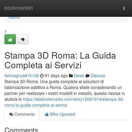
Home
bookmarkilo
Togg
navi
Home
1
Stampa 3D Roma: La Guida
Completa ai Servizi
tiannagnys810136
91 days ago
News
Discuss
Stampa 3D Roma: Una guida completa ai soluzioni di
fabbricazione additiva a Roma. Qualora stiate considerando un
partner per realizzare i vostri modelli in metallo, questa risorsa vi
aiuterà le
https://telebookmarks.com/story12061914/stampa-3d-
roma-la-guida-completa-ai-servizi
Comments
Who Upvoted
Comments