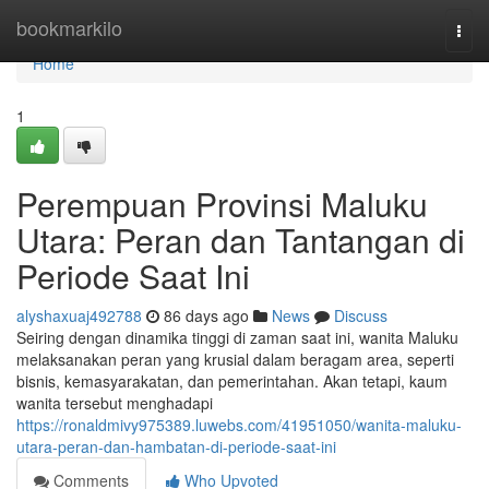
Home
bookmarkilo
Togg
navi
Home
1
Perempuan Provinsi Maluku
Utara: Peran dan Tantangan di
Periode Saat Ini
alyshaxuaj492788
86 days ago
News
Discuss
Seiring dengan dinamika tinggi di zaman saat ini, wanita Maluku
melaksanakan peran yang krusial dalam beragam area, seperti
bisnis, kemasyarakatan, dan pemerintahan. Akan tetapi, kaum
wanita tersebut menghadapi
https://ronaldmivy975389.luwebs.com/41951050/wanita-maluku-
utara-peran-dan-hambatan-di-periode-saat-ini
Comments
Who Upvoted