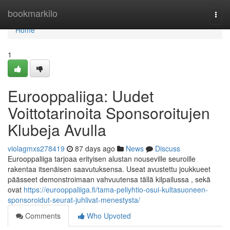
Home
bookmarkilo
Togg
navi
Home
1
Eurooppaliiga: Uudet
Voittotarinoita Sponsoroitujen
Klubeja Avulla
violagmxs278419
87 days ago
News
Discuss
Eurooppaliiga tarjoaa erityisen alustan nouseville seuroille
rakentaa itsenäisen saavutuksensa. Useat avustettu joukkueet
päässeet demonstroimaan vahvuutensa tällä kilpailussa , sekä
ovat
https://eurooppaliiga.fi/tama-peliyhtio-osui-kultasuoneen-
sponsoroidut-seurat-juhlivat-menestysta/
Comments
Who Upvoted