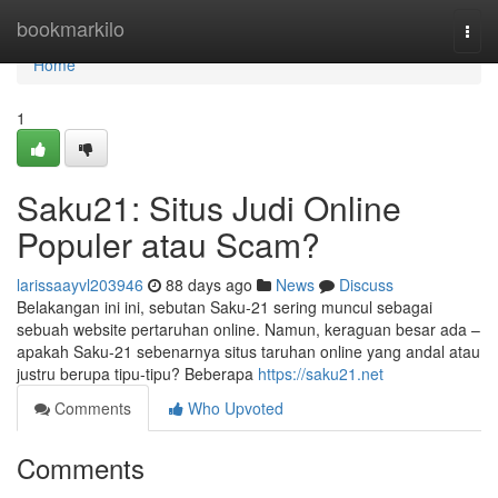
Home
bookmarkilo
Togg
navi
Home
1
Saku21: Situs Judi Online
Populer atau Scam?
larissaayvl203946
88 days ago
News
Discuss
Belakangan ini ini, sebutan Saku-21 sering muncul sebagai
sebuah website pertaruhan online. Namun, keraguan besar ada –
apakah Saku-21 sebenarnya situs taruhan online yang andal atau
justru berupa tipu-tipu? Beberapa
https://saku21.net
Comments
Who Upvoted
Comments