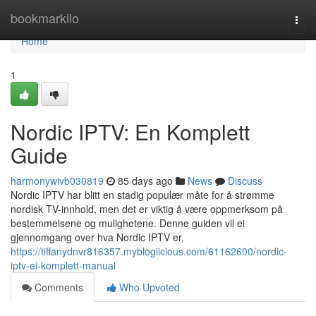
Home
bookmarkilo
Togg
navi
Home
1
Nordic IPTV: En Komplett
Guide
harmonywivb030819
85 days ago
News
Discuss
Nordic IPTV har blitt en stadig populær måte for å strømme
nordisk TV-innhold, men det er viktig å være oppmerksom på
bestemmelsene og mulighetene. Denne guiden vil ei
gjennomgang over hva Nordic IPTV er,
https://tiffanydnvr816357.mybloglicious.com/61162600/nordic-
iptv-ei-komplett-manual
Comments
Who Upvoted