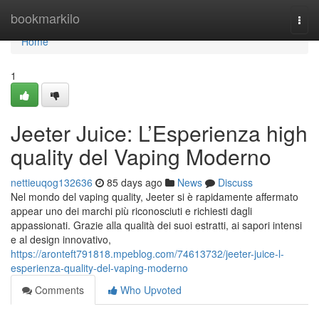
Home
bookmarkilo
Togg
navi
Home
1
Jeeter Juice: L’Esperienza high
quality del Vaping Moderno
nettieuqog132636
85 days ago
News
Discuss
Nel mondo del vaping quality, Jeeter si è rapidamente affermato
appear uno dei marchi più riconosciuti e richiesti dagli
appassionati. Grazie alla qualità dei suoi estratti, ai sapori intensi
e al design innovativo,
https://aronteft791818.mpeblog.com/74613732/jeeter-juice-l-
esperienza-quality-del-vaping-moderno
Comments
Who Upvoted