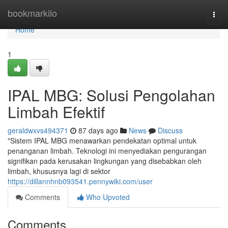
Home
bookmarkilo
Togg
navi
Home
1
IPAL MBG: Solusi Pengolahan
Limbah Efektif
geraldwxvs494371
87 days ago
News
Discuss
"Sistem IPAL MBG menawarkan pendekatan optimal untuk
penanganan limbah. Teknologi ini menyediakan pengurangan
signifikan pada kerusakan lingkungan yang disebabkan oleh
limbah, khususnya lagi di sektor
https://dillannhnb093541.pennywiki.com/user
Comments
Who Upvoted
Comments