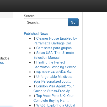
Search
Go
Published News
1
Cleaner House Enabled by
Parramatta Garbage Col...
1
Camisetas para grupos
1
Sofas USA: The Ultimate
Selection Manual
 dados
1
Finding the Perfect
ta-
Badminton Stringing Service
1
मधुर मटका: एक पारंपरिक खेळ
1
Unforgettable Maldives:
Your Personalized Jour...
1
London Visa Agent: Your
Guide to Stress-Free Ap...
1
Top Vape Pens UK: Your
Complete Buying Han...
1
WK66: Exploring a Global