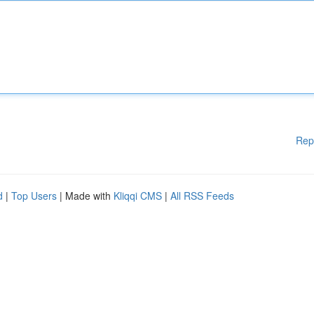
Rep
d
|
Top Users
| Made with
Kliqqi CMS
|
All RSS Feeds