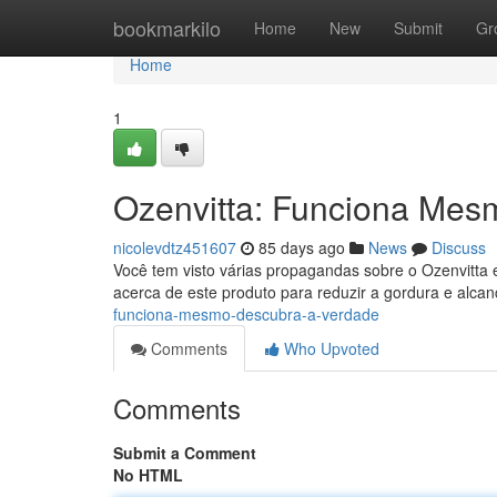
Home
bookmarkilo
Home
New
Submit
Gr
Home
1
Ozenvitta: Funciona Mes
nicolevdtz451607
85 days ago
News
Discuss
Você tem visto várias propagandas sobre o Ozenvitta
acerca de este produto para reduzir a gordura e alcan
funciona-mesmo-descubra-a-verdade
Comments
Who Upvoted
Comments
Submit a Comment
No HTML