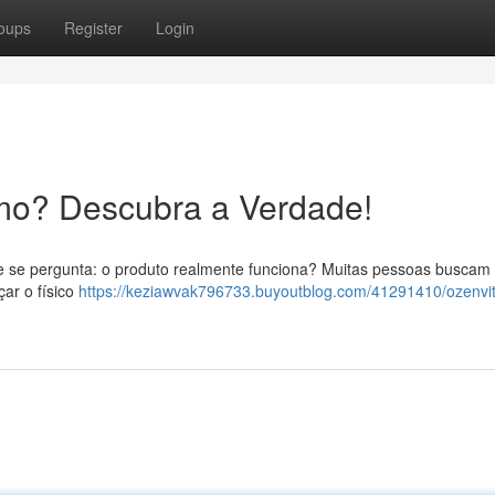
oups
Register
Login
mo? Descubra a Verdade!
 e se pergunta: o produto realmente funciona? Muitas pessoas buscam
çar o físico
https://keziawvak796733.buyoutblog.com/41291410/ozenvit